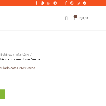
0
R$
0,00
Bobinex
Infantário
driculado com Ursos Verde
iculado com Ursos Verde
O