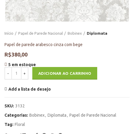
Início
Papel de Parede Nacional
Bobinex
Diplomata
Papel de parede arabesco cinza com bege
R$
380,00
5 em estoque
Papel de parede arabesco cinza com bege quantidade
ADICIONAR AO CARRINHO
Add a lista de desejo
SKU:
3132
Categorias:
Bobinex
,
Diplomata
,
Papel de Parede Nacional
Tag:
Floral