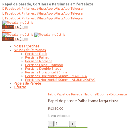
Papel de parede, Cortinas e Persianas em fortaleza
Facebook
Pinterest
WhatsApp
WhatsApp
Telegram
Facebook
Pinterest
WhatsApp
WhatsApp
Telegram
Facebook
Pinterest
WhatsApp
WhatsApp
Telegram
0
items
/
R$
0,00
Menu
0
items
/
R$
0,00
Nossas Cortinas
Nossas de Persianas
Persiana Rolô
Persiana Painel
Persiana Romana
Persiana Painel Romano
Persiana Double Shade
Persiana Horizontal 25mm
Persianas Horizontal 50mm – MADEIRA
Persianas Horizontal 50mm – ALUMÍNIO/PVC
Papeis de Parede
Ofertas
Início
Papel de Parede Nacional
Bobinex
Diplomata
Papel de parede Palha trama larga cinza
R$
380,00
3 em estoque
Papel
de