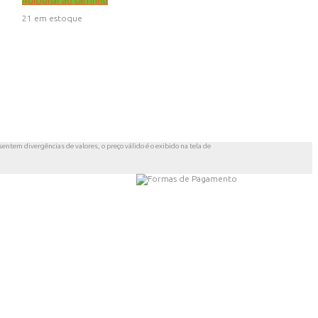
Adicionar ao carrinho
21 em estoque
entem divergências de valores, o preço válido é o exibido na tela de