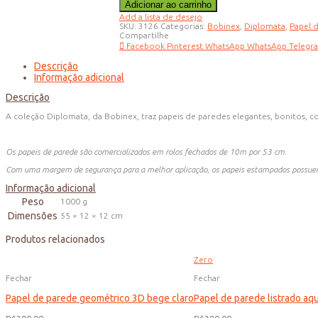
Adicionar ao carrinho
parede
Palha
Add a lista de desejo
trama
SKU:
3126
Categorias:
Bobinex
,
Diplomata
,
Papel 
larga
Compartilhe
cinza
Facebook
Pinterest
WhatsApp
WhatsApp
Telegr
quantidade
Descrição
Informação adicional
Descrição
A coleção Diplomata, da Bobinex, traz papeis de paredes elegantes, bonitos, co
Os papeis de parede são comercializados em rolos fechados de 10m por 53 cm.
Com uma margem de segurança para a melhor aplicação, os papeis estampados possuem 
Informação adicional
Peso
1000 g
Dimensões
55 × 12 × 12 cm
Produtos relacionados
Zero
Fechar
Fechar
Papel de parede geométrico 3D bege claro
Papel de parede listrado aq