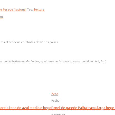
de Parede Nacional
Tag:
Textura
am
m referências coletadas de vários países.
uma cobertura de 4m² e em papeis lisos ou listrados cobrem uma área de 4,5m².
Zero
Fechar
uarela tons de azul medio e bege
Papel de parede Palha trama larga bege 