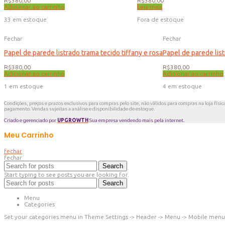
R$
380,00
R$
380,00
Adicionar ao carrinho
Leia mais
33 em estoque
Fora de estoque
Fechar
Fechar
Papel de parede listrado trama tecido tiffany e rosa
Papel de parede lis
R$
380,00
R$
380,00
Adicionar ao carrinho
Adicionar ao carrinho
1 em estoque
4 em estoque
Condições, preços e prazos exclusivos para compras pelo site, não válidos para compras na loja físic
pagamento. Vendas sujeitas a análise e disponibilidade de estoque.
Criado e gerenciado por
UPGROWTH
Sua empresa vendendo mais pela internet.
Meu Carrinho
fechar
fechar
Search
Start typing to see posts you are looking for.
Search
Menu
Categories
Set your categories menu in Theme Settings -> Header -> Menu -> Mobile menu