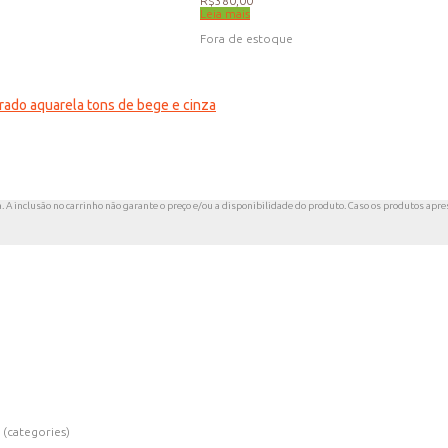
R$
380,00
Leia mais
Fora de estoque
trado aquarela tons de bege e cinza
a. A inclusão no carrinho não garante o preço e/ou a disponibilidade do produto. Caso os produtos apres
 (categories)