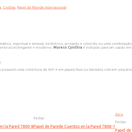
a
,
Cynthia
,
Papel de Parede Internacional
m
mático, espiritual e sensual, excêntrico, arrojado e colorido ou uma combinaçã
mbiente aconchegante e moderno.
Mureco Cynthia
é indicado para ser usado em: S
m.
 possuem uma cobertura de 4m² e em papeis lisos ou listrados cobrem uma área
Zero
Fechar
Fechar
en la Pared 7800-8
Papel de Parede Cuentos en la Pared 7808-1
Papel de