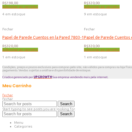
R$
198,00
R$
320,00
Adicionar ao carrinho
Adicionar ao carrinho
4 em estoque
9 em estoque
Fechar
Fechar
Papel de Parede Cuentos en la Pared 7803-1
Papel de Parede Cuentos 
R$
320,00
R$
320,00
Adicionar ao carrinho
Adicionar ao carrinho
1 em estoque
1 em estoque
Condições, preços e prazos exclusivos para compras pelo site, não válidos para compras na loja físic
pagamento. Vendas sujeitas a análise e disponibilidade de estoque.
Criado e gerenciado por
UPGROWTH
Sua empresa vendendo mais pela internet.
Meu Carrinho
fechar
fechar
Search
Start typing to see posts you are looking for.
Search
Menu
Categories