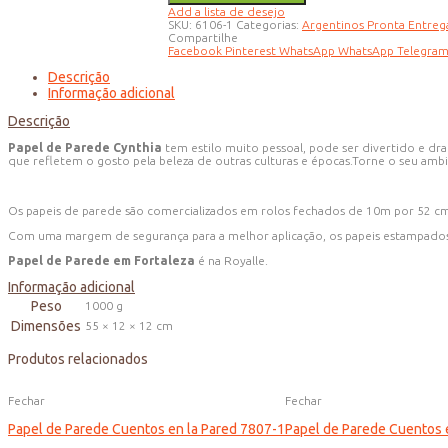
Cynthia
Add a lista de desejo
6106-
SKU:
6106-1
Categorias:
Argentinos Pronta Entreg
1
Compartilhe
quantidade
Facebook
Pinterest
WhatsApp
WhatsApp
Telegra
Descrição
Informação adicional
Descrição
Papel de Parede Cynthia
tem estilo muito pessoal, pode ser divertido e dra
que refletem o gosto pela beleza de outras culturas e épocas.Torne o seu a
Os papeis de parede são comercializados em rolos fechados de 10m por 52 c
Com uma margem de segurança para a melhor aplicação, os papeis estampados
Papel de Parede em Fortaleza
é na Royalle.
Informação adicional
Peso
1000 g
Dimensões
55 × 12 × 12 cm
Produtos relacionados
Fechar
Fechar
Papel de Parede Cuentos en la Pared 7807-1
Papel de Parede Cuentos 