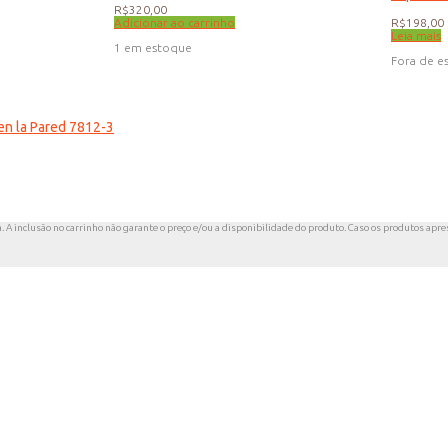
R$
320,00
Adicionar ao carrinho
R$
198,00
Leia mais
1 em estoque
Fora de e
en la Pared 7812-3
a. A inclusão no carrinho não garante o preço e/ou a disponibilidade do produto. Caso os produtos apres