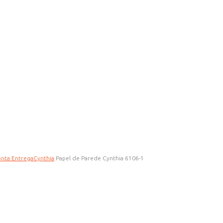
onta Entrega
Cynthia
Papel de Parede Cynthia 6106-1