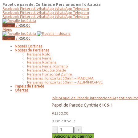
Papel de parede, Cortinas e Persianas em fortaleza
Facebook
Pinterest
WhatsApp
WhatsApp
Telegram
Facebook
Pinterest
WhatsApp
WhatsApp
Telegram
Facebook
Pinterest
WhatsApp
WhatsApp
Telegram
0
items
/
R$
0,00
Menu
0
items
/
R$
0,00
Nossas Cortinas
Nossas de Persianas
Persiana Rolô
Persiana Painel
Persiana Romana
Persiana Painel Romano
Persiana Double Shade
Persiana Horizontal 25mm
Persianas Horizontal 50mm – MADEIRA
Persianas Horizontal 50mm – ALUMÍNIO/PVC
Papeis de Parede
Ofertas
Início
Papel de Parede Internacional
Argentinos Pr
Papel de Parede Cynthia 6106-1
R$
360,00
9 em estoque
Papel
de
Adicionar ao carrinho
Parede