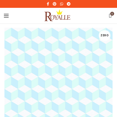
0
ZERO