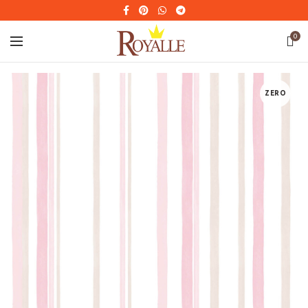
0
ZERO