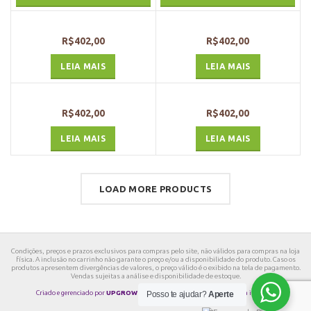
R$
402,00
R$
402,00
LEIA MAIS
LEIA MAIS
R$
402,00
R$
402,00
LEIA MAIS
LEIA MAIS
LOAD MORE PRODUCTS
Condições, preços e prazos exclusivos para compras pelo site, não válidos para compras na loja
física. A inclusão no carrinho não garante o preço e/ou a disponibilidade do produto. Caso os
produtos apresentem divergências de valores, o preço válido é o exibido na tela de pagamento.
Vendas sujeitas a análise e disponibilidade de estoque.
Criado e gerenciado por
UPGROWTH
Sua empresa vendendo mais pela internet.
Posso te ajudar?
Aperte