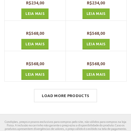
R$
234,00
R$
234,00
LEIA MAIS
LEIA MAIS
R$
568,00
R$
568,00
LEIA MAIS
LEIA MAIS
R$
568,00
R$
568,00
LEIA MAIS
LEIA MAIS
LOAD MORE PRODUCTS
Condições, preços e prazos exclusivos para compras pelo site, não válidos para compras na loja
física. A inclusão no carrinho não garante o preço e/ou a disponibilidade do produto. Caso os
produtos apresentem divergências de valores, o preço válido é o exibido na tela de pagamento.