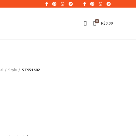
0
R$
0,00
al
Style
ST951602