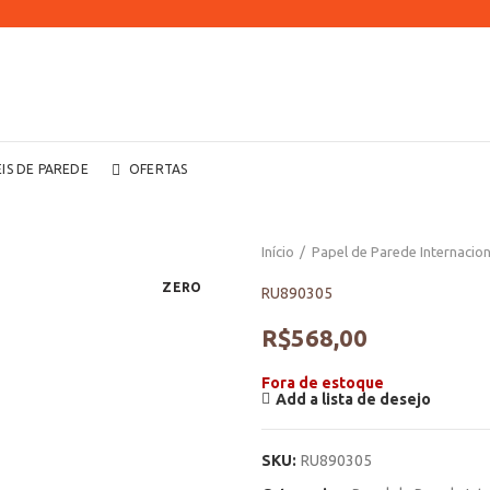
EIS DE PAREDE
OFERTAS
Início
Papel de Parede Internacion
ZERO
RU890305
R$
568,00
Fora de estoque
Add a lista de desejo
SKU:
RU890305