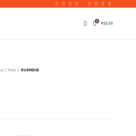
0
R$
0,00
al
Rubi
RU890305