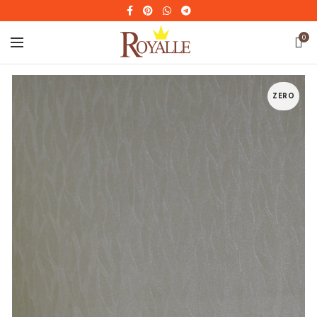
0
ZERO