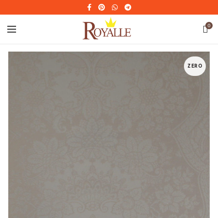
0
ZERO