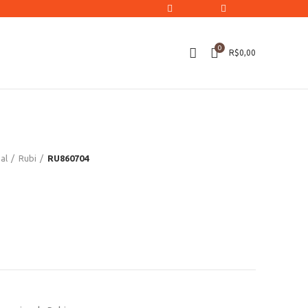
0
R$
0,00
al
Rubi
RU860704