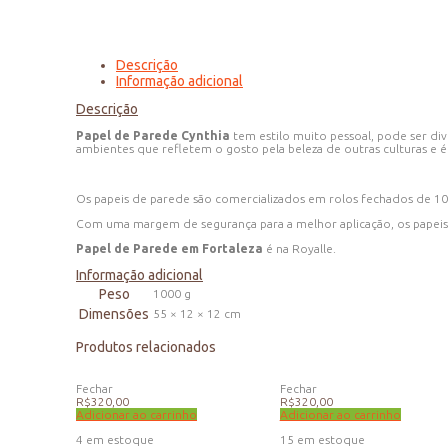
Descrição
Informação adicional
Descrição
Papel de Parede Cynthia
tem estilo muito pessoal, pode ser div
ambientes que refletem o gosto pela beleza de outras culturas 
Os papeis de parede são comercializados em rolos fechados de 1
Com uma margem de segurança para a melhor aplicação, os papeis
Papel de Parede em Fortaleza
é na Royalle.
Informação adicional
Peso
1000 g
Dimensões
55 × 12 × 12 cm
Produtos relacionados
Fechar
Fechar
R$
320,00
R$
320,00
Adicionar ao carrinho
Adicionar ao carrinho
4 em estoque
15 em estoque