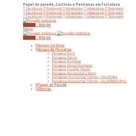
Papel de parede, Cortinas e Persianas em fortaleza
Facebook
Pinterest
WhatsApp
WhatsApp
Telegram
Facebook
Pinterest
WhatsApp
WhatsApp
Telegram
Facebook
Pinterest
WhatsApp
WhatsApp
Telegram
0
items
/
R$
0,00
Menu
0
items
/
R$
0,00
Nossas Cortinas
Nossas de Persianas
Persiana Rolô
Persiana Painel
Persiana Romana
Persiana Painel Romano
Persiana Double Shade
Persiana Horizontal 25mm
Persianas Horizontal 50mm – MADEIRA
Persianas Horizontal 50mm – ALUMÍNIO/PVC
Papeis de Parede
Ofertas