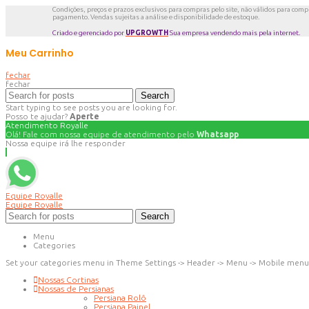
Condições, preços e prazos exclusivos para compras pelo site, não válidos para compra
pagamento. Vendas sujeitas a análise e disponibilidade de estoque.
Criado e gerenciado por
UPGROWTH
Sua empresa vendendo mais pela internet.
Meu Carrinho
fechar
fechar
Search
Start typing to see posts you are looking for.
Posso te ajudar?
Aperte
Atendimento Royalle
Olá! Fale com nossa equipe de atendimento pelo
Whatsapp
Nossa equipe irá lhe responder
Equipe Royalle
Equipe Royalle
Search
Menu
Categories
Set your categories menu in Theme Settings -> Header -> Menu -> Mobile menu
Nossas Cortinas
Nossas de Persianas
Persiana Rolô
Persiana Painel