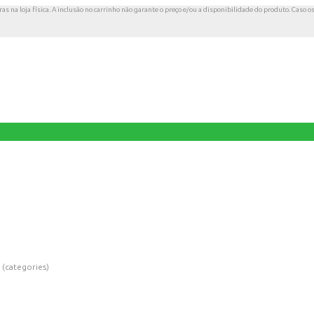
s na loja física. A inclusão no carrinho não garante o preço e/ou a disponibilidade do produto. Caso o
 (categories)