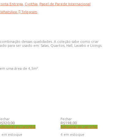
ronta Entrega
,
Cynthia
,
Papel de Parede Internacional
WhatsApp
Telegram
a combinação dessas qualidades. A coleção sabe como criar
ado para ser usado em: Salas, Quartos, Hall, Lavabo e Livings.
rem uma área de 4,5m².
Fechar
Fechar
R$
320,00
R$
198,00
Adicionar ao carrinho
Adicionar ao carrinho
1 em estoque
4 em estoque