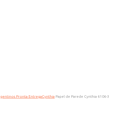
gentinos Pronta Entrega
Cynthia
Papel de Parede Cynthia 6106-3