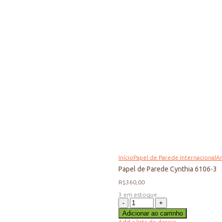
Início
Papel de Parede Internacional
Ar
Papel de Parede Cynthia 6106-3
R$
360,00
3 em estoque
Papel
de
Adicionar ao carrinho
Parede
Cynthia
Add a lista de desejo