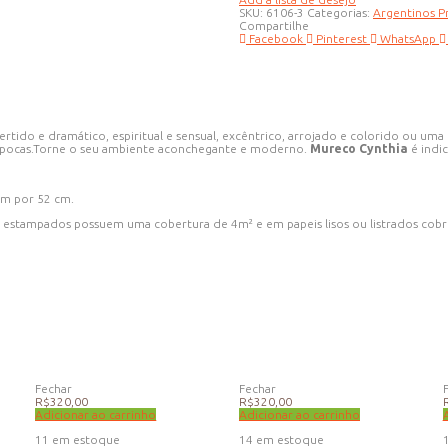
6106-
SKU:
6106-3
Categorias:
Argentinos P
3
Compartilhe
quantidade
Facebook
Pinterest
WhatsApp
ertido e dramático, espiritual e sensual, excêntrico, arrojado e colorido ou um
e épocas.Torne o seu ambiente aconchegante e moderno.
Mureco Cynthia
é indic
0m por 52 cm.
 estampados possuem uma cobertura de 4m² e em papeis lisos ou listrados cob
Fechar
Fechar
R$
320,00
R$
320,00
Adicionar ao carrinho
Adicionar ao carrinho
11 em estoque
14 em estoque