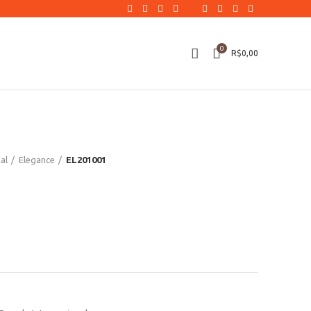
0
R$
0,00
al
Elegance
EL201001