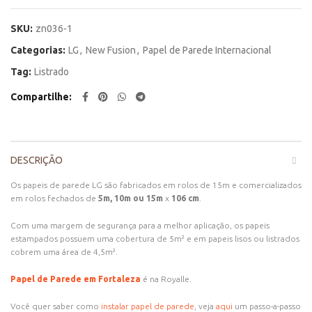
SKU:
zn036-1
Categorias:
LG
,
New Fusion
,
Papel de Parede Internacional
Tag:
Listrado
Compartilhe
DESCRIÇÃO
Os papeis de parede LG são fabricados em rolos de 15m e comercializados
em rolos fechados de
5m, 10m ou 15m
x
106 cm
.
Com uma margem de segurança para a melhor aplicação, os papeis
estampados possuem uma cobertura de 5m² e em papeis lisos ou listrados
cobrem uma área de 4,5m².
Papel de Parede em Fortaleza
é na Royalle.
Você quer saber como
instalar papel de parede
, veja
aqui
um passo-a-passo