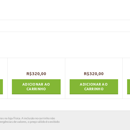
R$
320,00
R$
320,00
ADICIONAR AO
ADICIONAR AO
CARRINHO
CARRINHO
s na loja física. A inclusão no carrinho não
rgências de valores, o preço válido é o exibido