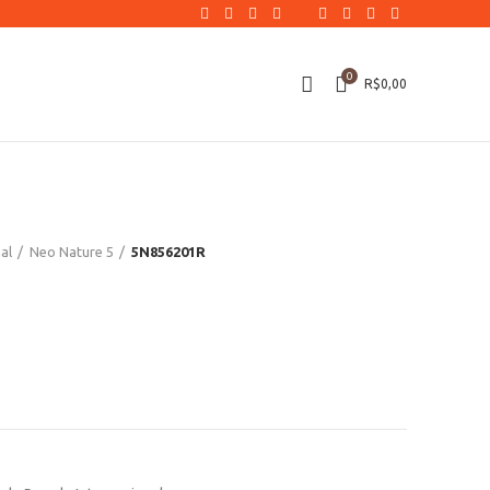
0
R$
0,00
al
Neo Nature 5
5N856201R