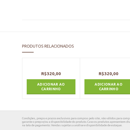
PRODUTOS RELACIONADOS
R$
320,00
R$
320,00
ADICIONAR AO
ADICIONAR AO
CARRINHO
CARRINHO
Condições, preços e prazos exclusivos para compras pelo site, não válidos para compra
garante o preço e/ou a disponibilidade do produto. Caso os produtos apresentem dive
na tela de pagamento. Vendas sujeitas a análise e disponibilidade de estoque.