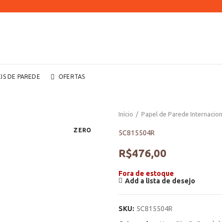
EIS DE PAREDE
OFERTAS
Início
Papel de Parede Internacion
ZERO
5C815504R
R$
476,00
Fora de estoque
Add a lista de desejo
SKU:
5C815504R