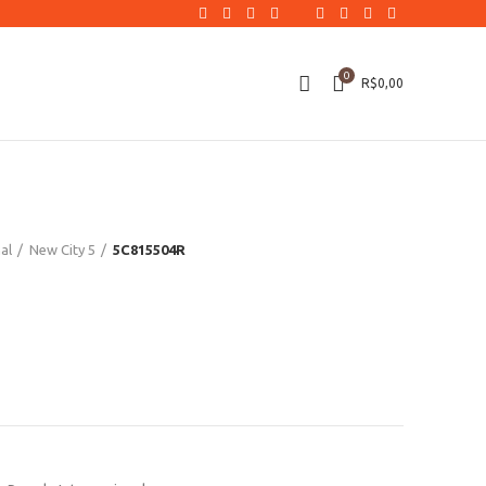
0
R$
0,00
al
New City 5
5C815504R