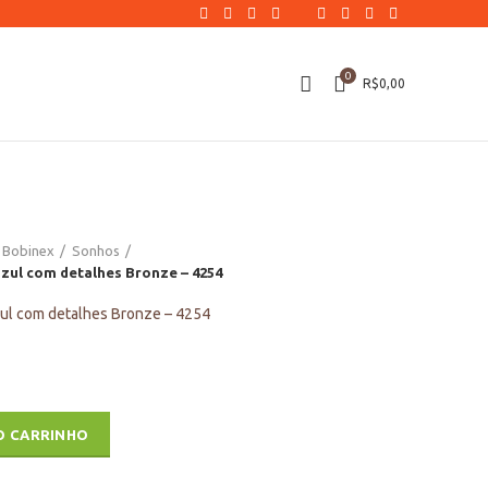
0
R$
0,00
Bobinex
Sonhos
 azul com detalhes Bronze – 4254
azul com detalhes Bronze – 4254
azul com detalhes Bronze - 4254 quantidade
O CARRINHO