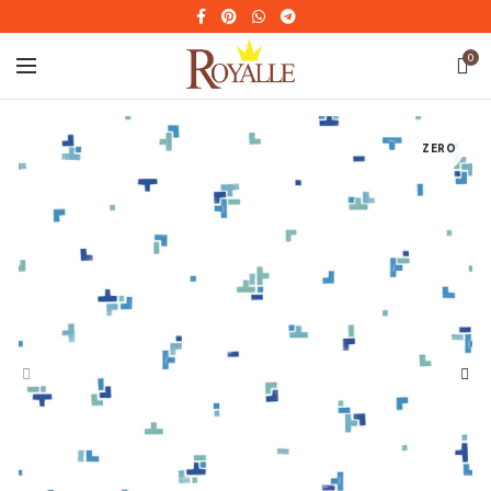
0
ZERO