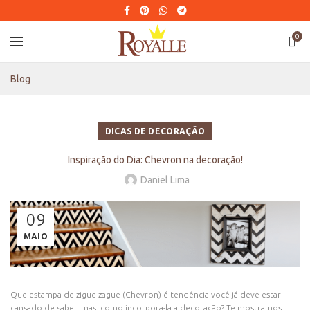
0
Blog
DICAS DE DECORAÇÃO
Inspiração do Dia: Chevron na decoração!
Daniel Lima
09
MAIO
Que estampa de zigue-zague (Chevron) é tendência você já deve estar
cansado de saber, mas, como incorpora-la a decoração? Te mostramos