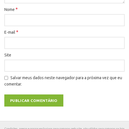
*
Nome
*
E-mail
Site
Salvar meus dados neste navegador para a próxima vez que eu
comentar.
Condições, preços e prazos exclusivos para compras pelo site, não válidos para compras na loja