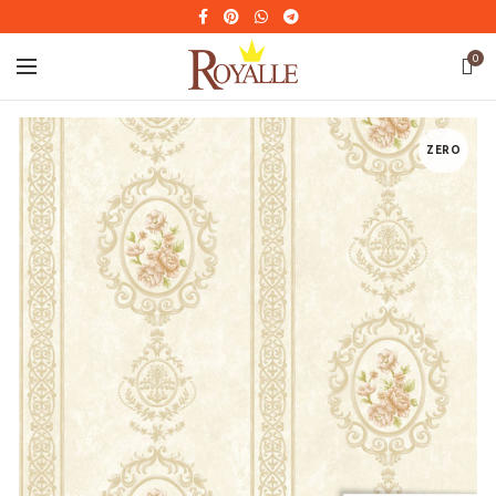
0
ZERO