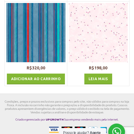
R$
320,00
R$
198,00
ADICIONAR AO CARRINHO
LEIA MAIS
Condições, preços e prazos exclusivos para compras pelo site, não válidos para compras na loja
física. A inclusão no carrinho não garante o preço e/ou a disponibilidade do produto. Caso os
produtos apresentem divergências de valores, o preço válido é o exibido na tela de pagamento.
Vendas sujeitas a análise e disponibilidade de estoque.
Criado e gerenciado por
UPGROWTH
Sua empresa vendendo mais pela internet.
Posso te ajudar?
Aperte