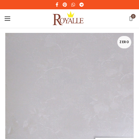
0
ZERO