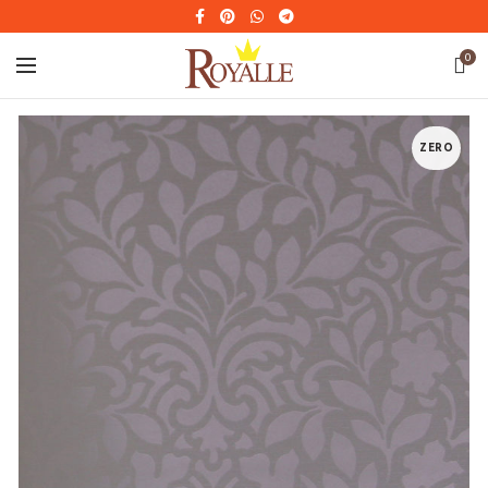
0
ZERO