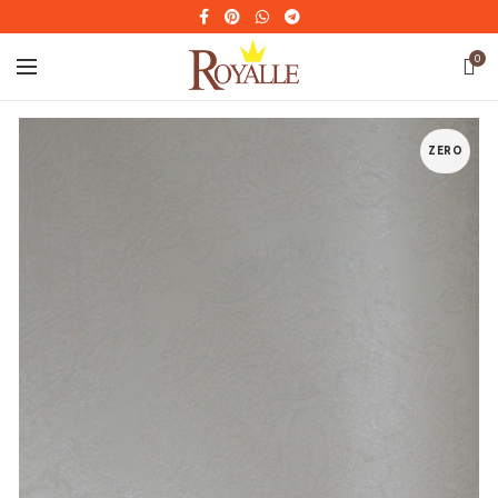
0
ZERO