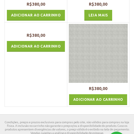
R$
380,00
R$
380,00
ADICIONAR AO CARRINHO
LEIA MAIS
R$
380,00
ADICIONAR AO CARRINHO
R$
380,00
ADICIONAR AO CARRINHO
Condições, preços e prazos exclusivos para compras pelo site, não válidos para compras na loja
física. A inclusão no carrinho não garante o preço e/ou a disponibilidade do produto. Caso os
produtos apresentem divergências de valores, o preço válido é o exibido na tela de pagamento.
Vendas sujeitas a análise e disponibilidade de estoque.