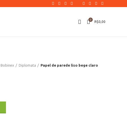
0
R$
0,00
Bobinex
Diplomata
Papel de parede liso bege claro
O