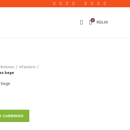
0
R$
0,00
Bobinex
Infantário
rez bege
z bege
z bege quantidade
O CARRINHO