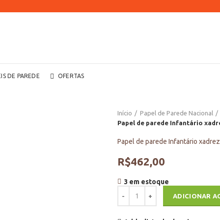
EIS DE PAREDE
OFERTAS
Início
Papel de Parede Nacional
Papel de parede Infantário xad
Papel de parede Infantário xadre
R$
462,00
3 em estoque
Papel de parede Infantário xadre
ADICIONAR A