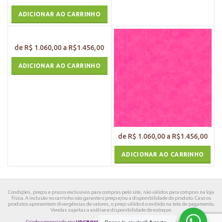
ADICIONAR AO CARRINHO
ADICIONAR AO CARRINHO
ADICIONAR AO CARRINHO
Condições, preços e prazos exclusivos para compras pelo site, não válidos para compras na loja
física. A inclusão no carrinho não garante o preço e/ou a disponibilidade do produto. Caso os
produtos apresentem divergências de valores, o preço válido é o exibido na tela de pagamento.
Vendas sujeitas a análise e disponibilidade de estoque.
Criado e gerenciado por
UPGROWTH
Sua empresa vendendo mais pela internet.