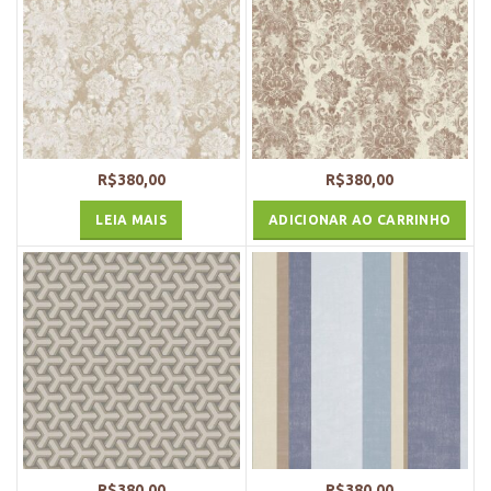
R$
380,00
R$
380,00
LEIA MAIS
ADICIONAR AO CARRINHO
R$
380,00
R$
380,00