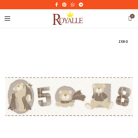
0
ZERO