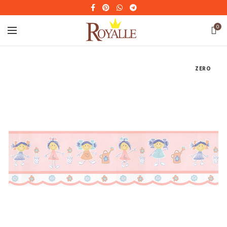
0
ZERO