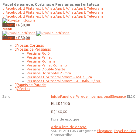
Papel de parede, Cortinas e Persianas em fortaleza
Facebook
Pinterest
WhatsApp
WhatsApp
Telegram
Facebook
Pinterest
WhatsApp
WhatsApp
Telegram
Facebook
Pinterest
WhatsApp
WhatsApp
Telegram
0
items
/
R$
0,00
Menu
0
items
/
R$
0,00
Nossas Cortinas
Nossas de Persianas
Persiana Rolô
Persiana Painel
Persiana Romana
Persiana Painel Romano
Persiana Double Shade
Persiana Horizontal 25mm
Persianas Horizontal 50mm – MADEIRA
Persianas Horizontal 50mm – ALUMÍNIO/PVC
Papeis de Parede
Ofertas
Zero
Início
Papel de Parede Internacional
Elegance
EL20
EL201106
R$
460,00
Fora de estoque
Add a lista de desejo
SKU:
EL201106
Categorias:
Elegance
,
Papel de Par
Compartilhe