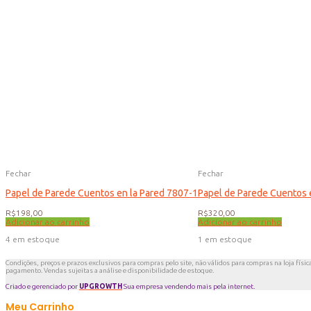
Fechar
Fechar
Papel de Parede Cuentos en la Pared 7807-1
Papel de Parede Cuentos 
R$
198,00
R$
320,00
Adicionar ao carrinho
Adicionar ao carrinho
4 em estoque
1 em estoque
Condições, preços e prazos exclusivos para compras pelo site, não válidos para compras na loja físic
pagamento. Vendas sujeitas a análise e disponibilidade de estoque.
Criado e gerenciado por
UPGROWTH
Sua empresa vendendo mais pela internet.
Meu Carrinho