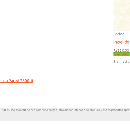
Fechar
Papel de
R$
320,00
Adicionar
3 em est
en la Pared 7800-6
a. A inclusão no carrinho não garante o preço e/ou a disponibilidade do produto. Caso os produtos apres