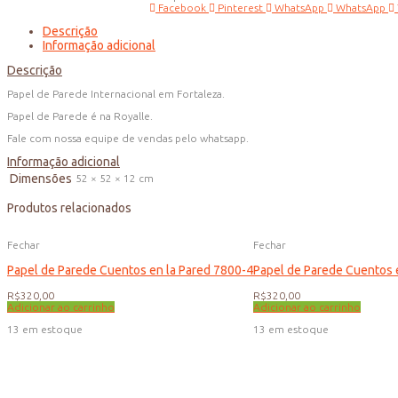
Facebook
Pinterest
WhatsApp
WhatsApp
Descrição
Informação adicional
Descrição
Papel de Parede Internacional em Fortaleza.
Papel de Parede é na Royalle.
Fale com nossa equipe de vendas pelo whatsapp.
Informação adicional
Dimensões
52 × 52 × 12 cm
Produtos relacionados
Fechar
Fechar
Papel de Parede Cuentos en la Pared 7800-4
Papel de Parede Cuentos 
R$
320,00
R$
320,00
Adicionar ao carrinho
Adicionar ao carrinho
13 em estoque
13 em estoque