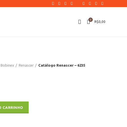
0
R$
0,00
Bobinex
Renascer
Catálogo Renascer – 6235
dade
O CARRINHO