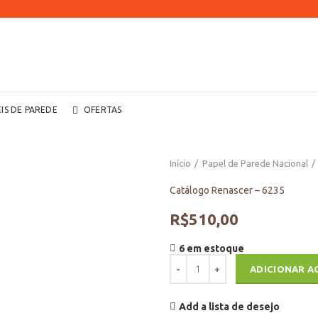
EIS DE PAREDE
OFERTAS
Início
Papel de Parede Nacional
Catálogo Renascer – 6235
R$
510,00
6 em estoque
Catálogo Renascer - 6235 quanti
ADICIONAR A
Add a lista de desejo