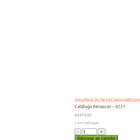
Início
Papel de Parede Nacional
Bobin
Catálogo Renascer – 6231
R$
510,00
3 em estoque
Catálogo
Renascer
Adicionar ao carrinho
-