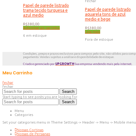
Fechar
Papel de parede listrado
Papel de parede listrado
trama tecido turquesa e
aquarela tons de azul
azul medio
medio e bege
R$
380,00
Adicionar ao carrinho
R$
380,00
Leia mais
6 em estoque
Fora de estoque
Condições, preços e prazos exclusivos para compras pelo site, não válidos para compra
pagamento. Vendas sujeitas a análise e disponibilidade de estoque.
Criado e gerenciado por
UPGROWTH
Sua empresa vendendo mais pela internet.
Meu Carrinho
fechar
fechar
Search
Start typing to see posts you are looking for.
Search
Menu
Categories
Set your categories menu in Theme Settings -> Header -> Menu -> Mobile menu
Nossas Cortinas
Nossas de Persianas