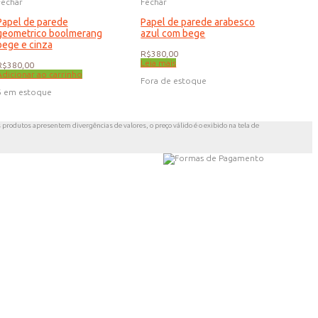
Fechar
Fechar
Papel de parede
Papel de parede arabesco
geometrico boolmerang
azul com bege
bege e cinza
R$
380,00
Leia mais
R$
380,00
Adicionar ao carrinho
Fora de estoque
6 em estoque
s produtos apresentem divergências de valores, o preço válido é o exibido na tela de