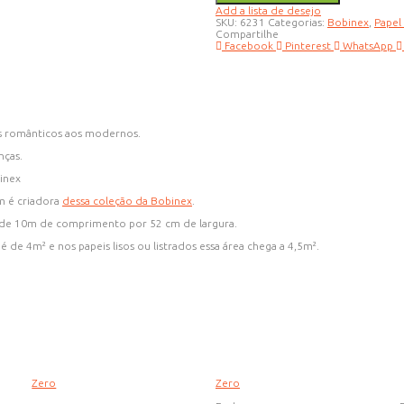
6231
Add a lista de desejo
quantidade
SKU:
6231
Categorias:
Bobinex
,
Papel
Compartilhe
Facebook
Pinterest
WhatsApp
os românticos aos modernos.
nças.
inex
m é criadora
dessa coleção da Bobinex
.
 de 10m de comprimento por 52 cm de largura.
 de 4m² e nos papeis lisos ou listrados essa área chega a 4,5m².
Zero
Zero