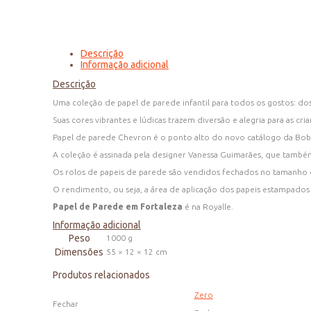
Descrição
Informação adicional
Descrição
Uma coleção de papel de parede infantil para todos os gostos: d
Suas cores vibrantes e lúdicas trazem diversão e alegria para as cria
Papel de parede Chevron é o ponto alto do novo catálogo da Bob
A coleção é assinada pela designer Vanessa Guimarães, que també
Os rolos de papeis de parede são vendidos fechados no tamanho
O rendimento, ou seja, a área de aplicação dos papeis estampados é
Papel de Parede em Fortaleza
é na Royalle.
Informação adicional
Peso
1000 g
Dimensões
55 × 12 × 12 cm
Produtos relacionados
Zero
Fechar