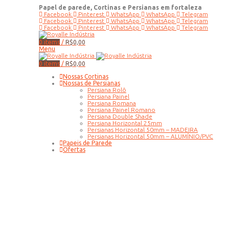
Papel de parede, Cortinas e Persianas em fortaleza
Facebook
Pinterest
WhatsApp
WhatsApp
Telegram
Facebook
Pinterest
WhatsApp
WhatsApp
Telegram
Facebook
Pinterest
WhatsApp
WhatsApp
Telegram
0
items
/
R$
0,00
Menu
0
items
/
R$
0,00
Nossas Cortinas
Nossas de Persianas
Persiana Rolô
Persiana Painel
Persiana Romana
Persiana Painel Romano
Persiana Double Shade
Persiana Horizontal 25mm
Persianas Horizontal 50mm – MADEIRA
Persianas Horizontal 50mm – ALUMÍNIO/PVC
Papeis de Parede
Ofertas