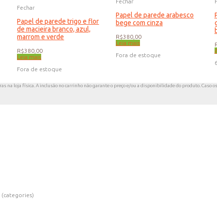
Fechar
Fechar
Papel de parede arabesco
Papel de parede trigo e flor
bege com cinza
de macieira branco, azul,
marrom e verde
R$
380,00
Leia mais
R$
380,00
Fora de estoque
Leia mais
Fora de estoque
s na loja física. A inclusão no carrinho não garante o preço e/ou a disponibilidade do produto. Caso o
 (categories)