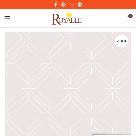
0
ZERO