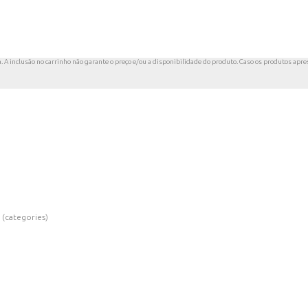
a. A inclusão no carrinho não garante o preço e/ou a disponibilidade do produto. Caso os produtos apres
 (categories)