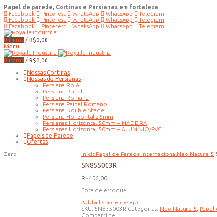
Papel de parede, Cortinas e Persianas em fortaleza
Facebook
Pinterest
WhatsApp
WhatsApp
Telegram
Facebook
Pinterest
WhatsApp
WhatsApp
Telegram
Facebook
Pinterest
WhatsApp
WhatsApp
Telegram
0
items
/
R$
0,00
Menu
0
items
/
R$
0,00
Nossas Cortinas
Nossas de Persianas
Persiana Rolô
Persiana Painel
Persiana Romana
Persiana Painel Romano
Persiana Double Shade
Persiana Horizontal 25mm
Persianas Horizontal 50mm – MADEIRA
Persianas Horizontal 50mm – ALUMÍNIO/PVC
Papeis de Parede
Ofertas
Zero
Início
Papel de Parede Internacional
Neo Nature 5
5N855003R
R$
406,00
Fora de estoque
Add a lista de desejo
SKU:
5N855003R
Categorias:
Neo Nature 5
,
Papel 
Compartilhe