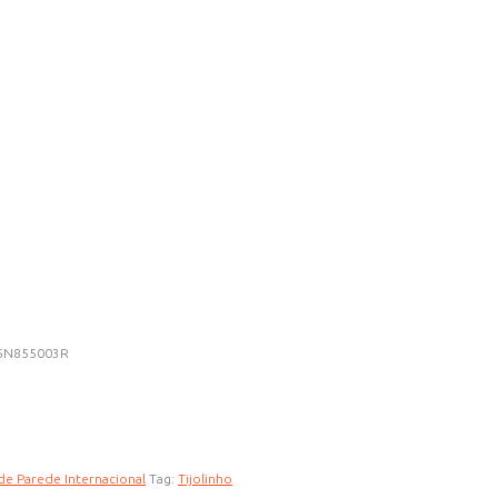
5N855003R
de Parede Internacional
Tag:
Tijolinho