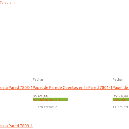
Telegram
Fechar
Fechar
en la Pared 7803-1
Papel de Parede Cuentos en la Pared 7801-1
Papel de
R$
320,00
R$
320,00
Adicionar ao carrinho
Adicionar
11 em estoque
11 em es
en la Pared 7809-1