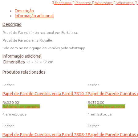
Facebook
Pinterest
WhatsApp
WhatsApp
Descrição
Informação adicional
Descrição
Papel de Parede Internacional em Fortaleza.
Papel de Parede é na Royalle.
Fale com nossa equipe de vendas pelo whatsapp.
Informação adicional
Dimensões
52 × 52 × 12 cm
Produtos relacionados
Fechar
Fechar
Papel de Parede Cuentos en la Pared 7810-2
Papel de Parede Cuentos 
R$
320,00
R$
320,00
Adicionar ao carrinho
Adicionar ao carrinho
4 em estoque
1 em estoque
Fechar
Fechar
Papel de Parede Cuentos en la Pared 7808-2
Papel de Parede Cuentos 