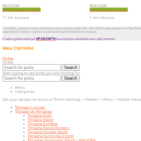
R$
320,00
R$
320,00
Adicionar ao carrinho
Adicionar ao carrinho
11 em estoque
1 em estoque
Condições, preços e prazos exclusivos para compras pelo site, não válidos para compras na loja físic
pagamento. Vendas sujeitas a análise e disponibilidade de estoque.
Criado e gerenciado por
UPGROWTH
Sua empresa vendendo mais pela internet.
Meu Carrinho
fechar
fechar
Search
Start typing to see posts you are looking for.
Search
Menu
Categories
Set your categories menu in Theme Settings -> Header -> Menu -> Mobile menu
Nossas Cortinas
Nossas de Persianas
Persiana Rolô
Persiana Painel
Persiana Romana
Persiana Painel Romano
Persiana Double Shade
Persiana Horizontal 25mm
Persianas Horizontal 50mm – MADEIRA