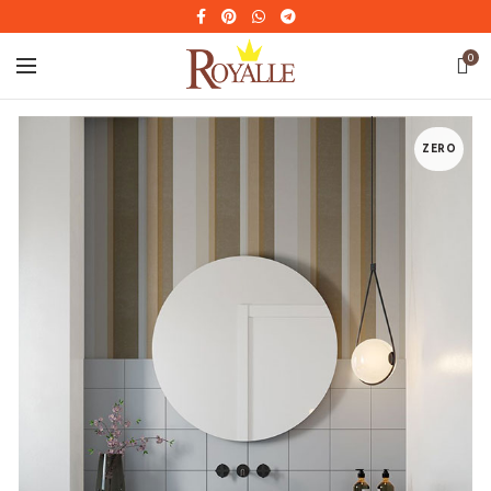
0
ZERO